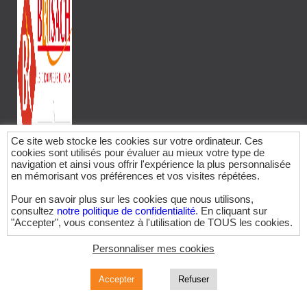
Ce site web stocke les cookies sur votre ordinateur. Ces
cookies sont utilisés pour évaluer au mieux votre type de
navigation et ainsi vous offrir l'expérience la plus personnalisée
en mémorisant vos préférences et vos visites répétées.
En investissant dans un appareil Brisach, vous faites le choix
Pour en savoir plus sur les cookies que nous utilisons,
consultez
notre politique de confidentialité
. En cliquant sur
de la performance, des économies et de l’écologie au service
"Accepter", vous consentez à l'utilisation de TOUS les cookies.
de la qualité de l’air.
Si vous refusez l'utilisation des cookies, vos informations ne
Personnaliser mes cookies
seront pas suivies lors de votre visite sur ce site. Un seul
Produits
cookie sera tout de même utilisé dans votre navigateur afin de
Accepter
Refuser
se souvenir de ne pas suivre vos préférences.
Poêles
Inserts à Granulé